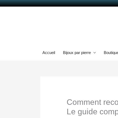
Aller
au
contenu
Accueil
Bijoux par pierre
Boutiqu
Comment reconn
Le guide comp