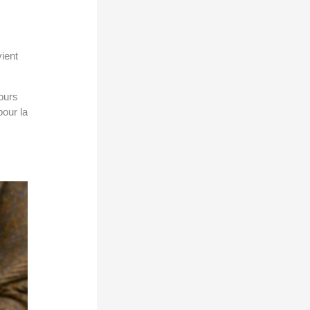
ient
jours
pour la