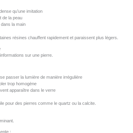
dense qu’une imitation
t de la peau
 dans la main
ertaines résines chauffent rapidement et paraissent plus légers.
e
informations sur une pierre.
isse passer la lumière de manière irrégulière
bler trop homogène
vent apparaître dans le verre
tile pour des pierres comme le quartz ou la calcite.
rminant.
ente :