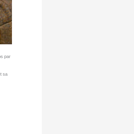
ps par
t sa