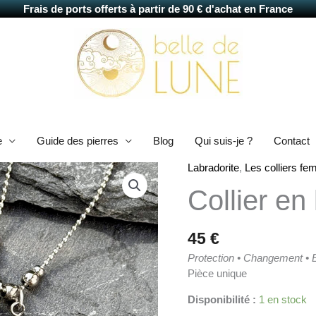
Frais de ports offerts à partir de 90 € d'achat en France
e
Guide des pierres
Blog
Qui suis-je ?
Contact
Labradorite
,
Les colliers f
quantité
de
Collier en
Collier
en
labradorite
45
€
Dani
Protection • Changement • 
Pièce unique
Disponibilité :
1 en stock