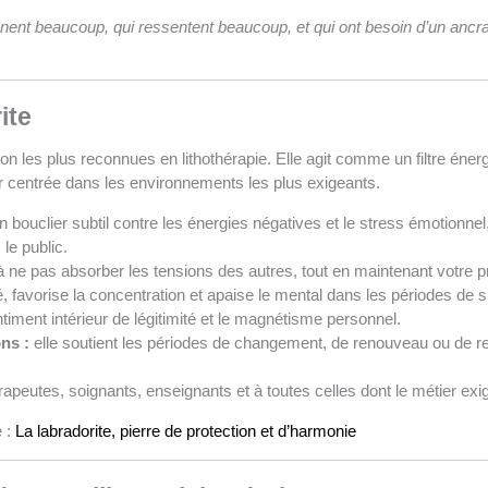
nent beaucoup, qui ressentent beaucoup, et qui ont besoin d’un ancra
ite
ion les plus reconnues en lithothérapie. Elle agit comme un filtre éner
r centrée dans les environnements les plus exigeants.
n bouclier subtil contre les énergies négatives et le stress émotionnel
le public.
à ne pas absorber les tensions des autres, tout en maintenant votre pro
ité, favorise la concentration et apaise le mental dans les périodes de 
ntiment intérieur de légitimité et le magnétisme personnel.
ns :
elle soutient les périodes de changement, de renouveau ou de r
rapeutes, soignants, enseignants et à toutes celles dont le métier exi
e :
La labradorite, pierre de protection et d’harmonie