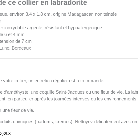
 ce collier en labradorite
 bleue, environ 3,4 x 1,8 cm, origine Madagascar, non teintée
m
ier inoxydable argenté, résistant et hypoallergénique
 de 6 et 4 mm
xtension de 7 cm
e Lune, Bordeaux
 votre collier, un entretien régulier est recommandé.
de d’améthyste, une coquille Saint-Jacques ou une fleur de vie. La labr
ement, en particulier après les journées intenses ou les environnement
 une fleur de vie.
produits chimiques (parfums, crèmes). Nettoyez délicatement avec un 
bijoux