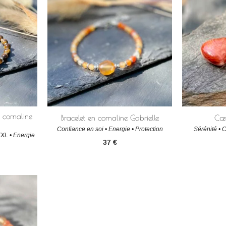
t cornaline
Bracelet en cornaline Gabrielle
Cœu
Confiance en soi • Energie • Protection
Sérénité • 
XXL • Energie
37
€