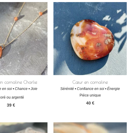
en cornaline Charlie
Cœur en cornaline
 en soi • Chance • Joie
Sérénité • Confiance en soi • Énergie
Pièce unique
oré ou argenté
40
€
39
€