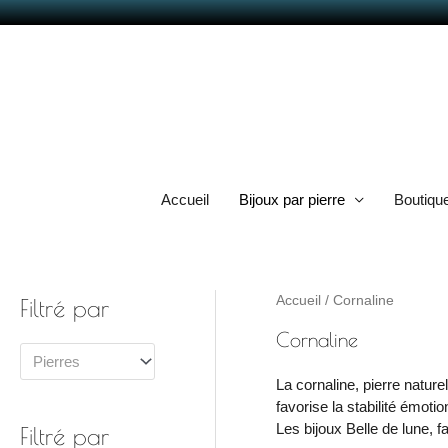
Aller
au
contenu
Accueil
Bijoux par pierre
Boutiqu
Accueil
/ Cornaline
Filtré par
Cornaline
Pierres
La cornaline, pierre naturell
favorise la stabilité émoti
Les bijoux Belle de lune, f
Filtré par