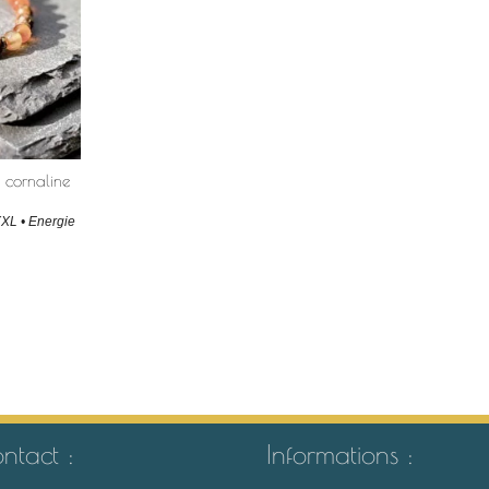
t cornaline
XXL • Energie
ntact :
Informations :