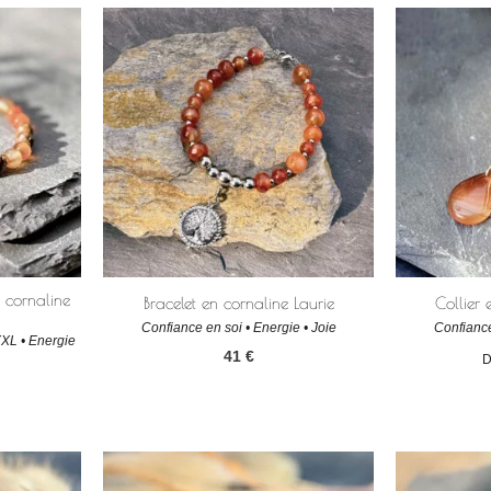
t cornaline
Bracelet en cornaline Laurie
Collier 
Confiance en soi • Energie • Joie
Confiance
XXL • Energie
41
€
D