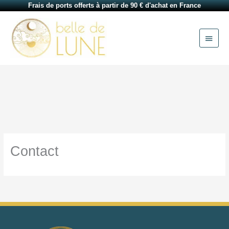
Aller
Frais de ports offerts à partir de 90 € d'achat en France
au
Menu
contenu
princi
Contact