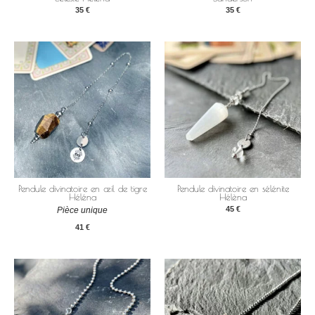
35
€
35
€
Pendule divinatoire en œil de tigre
Pendule divinatoire en sélénite
Héléna
Hélèna
45
€
Pièce unique
41
€