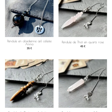
Pendule en obsidienne œil céleste
Pendule de Thot en quartz rose
Anna
45
€
35
€