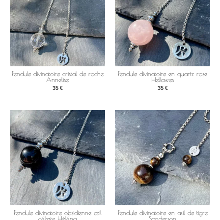
Pendule divinatoire cristal de roche
Pendule divinatoire en quartz rose
Annelise
Hellawes
35
€
35
€
Pendule divinatoire obsidienne œil
Pendule divinatoire en œil de tigre
céleste Héléna
Sanderson