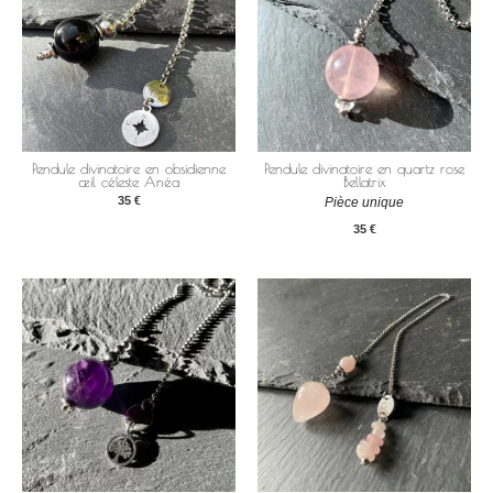
Pendule divinatoire en obsidienne
Pendule divinatoire en quartz rose
œil céleste Anéa
Bellatrix
35
€
Pièce unique
35
€