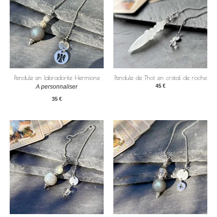
Pendule en labradorite Hermione
Pendule de Thot en cristal de roche
45
€
A personnaliser
35
€