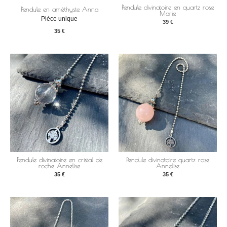
Pendule divinatoire en quartz rose
Pendule en améthyste Anna
Marie
Pièce unique
39
€
35
€
Pendule divinatoire en cristal de
Pendule divinatoire quartz rose
roche Annelise
Annelise
35
€
35
€