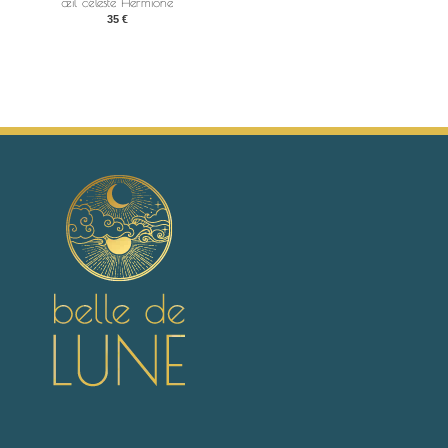
œil céleste Hermione
35
€