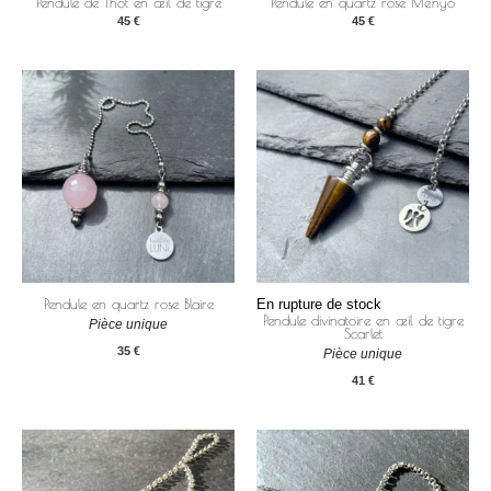
Pendule de Thot en œil de tigre
Pendule en quartz rose Ményo
45
€
45
€
Pendule en quartz rose Blaire
En rupture de stock
Pendule divinatoire en œil de tigre
Pièce unique
Scarlet
35
€
Pièce unique
41
€