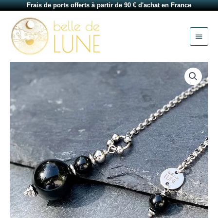
Aller
Frais de ports offerts à partir de 90 € d'achat en France
au
Menu
contenu
princi
quantité
de
Pendule
divinatoire
en
obsidienne
œil
céleste
Hermione