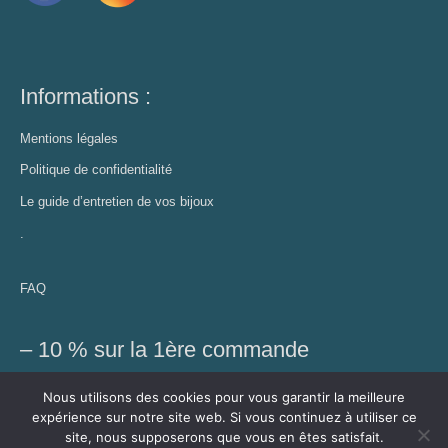
Informations :
Mentions légales
Politique de confidentialité
Le guide d’entretien de vos bijoux
.
FAQ
– 10 % sur la 1ère commande
Profitez de cette réduction et recevez des conseils bien-être,
Nous utilisons des cookies pour vous garantir la meilleure
découvrez les nouveautés et autres exclusivités
expérience sur notre site web. Si vous continuez à utiliser ce
site, nous supposerons que vous en êtes satisfait.