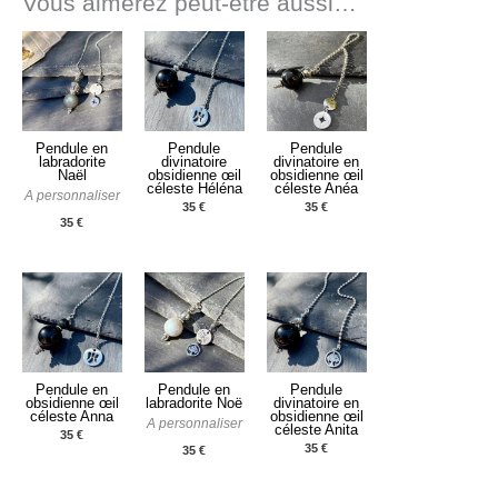
Vous aimerez peut-être aussi…
Pendule en
Pendule
Pendule
labradorite
divinatoire
divinatoire en
Naël
obsidienne œil
obsidienne œil
céleste Héléna
céleste Anéa
A personnaliser
35
€
35
€
35
€
Pendule en
Pendule en
Pendule
obsidienne œil
labradorite Noë
divinatoire en
céleste Anna
obsidienne œil
A personnaliser
céleste Anita
35
€
35
€
35
€