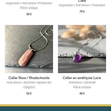
Clara
Angoisses • Anti stress • Protection
Angoisses • Anti stress • Protection
Pièce unique
79
€
59
€
Collier Rose / Rhodochrosite
Collier en améthyste Lucie
Anti-stress • Sérénité • Apaise les
Antistress • Sérénité
chagrins
Pièce unique
52
€
49
€