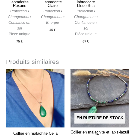
labradorite
labradorite
labradorite
Roxane
Claire
bleue Bria
Protection •
Protection •
Protection •
Changement •
Changement •
Changement •
Confiance en
Energie
Confiance en
soi
soi
45
€
Pièce unique
Pièce unique
75
€
67
€
Produits similaires
EN RUPTURE DE STOCK
Collier en malachite et lapis-lazuli
Collier en malachite Célia