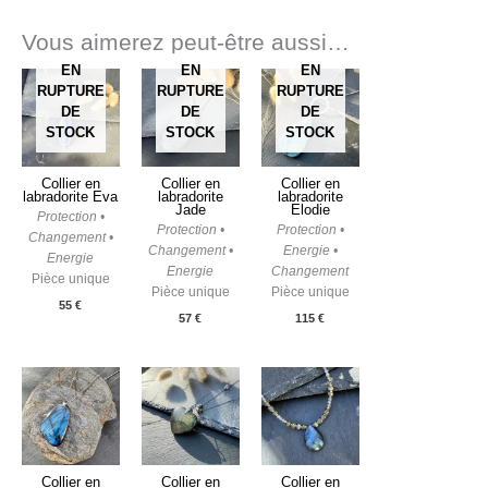
Vous aimerez peut-être aussi…
EN
EN
EN
RUPTURE
RUPTURE
RUPTURE
DE
DE
DE
STOCK
STOCK
STOCK
Collier en
Collier en
Collier en
labradorite Eva
labradorite
labradorite
Jade
Elodie
Protection •
Protection •
Protection •
Changement •
Changement •
Energie •
Energie
Energie
Changement
Pièce unique
Pièce unique
Pièce unique
55
€
57
€
115
€
Collier en
Collier en
Collier en