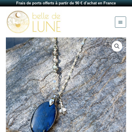
Aller
Frais de ports offerts à partir de 90 € d'achat en France
au
Menu
contenu
princi
quantité
de
Collier
en
labradorite
Sophie