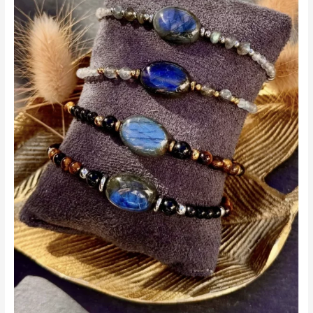
pierre
naturelle
?
Le
guide
complet