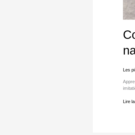
Co
na
Les p
Appren
imitat
Lire l