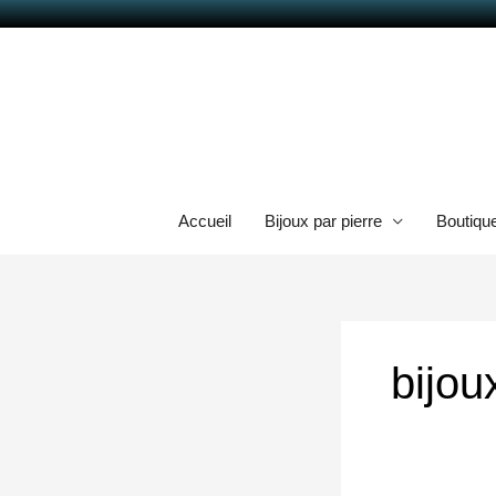
Aller
au
contenu
Accueil
Bijoux par pierre
Boutiqu
bijou