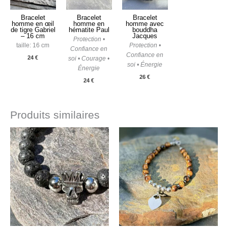
Bracelet
Bracelet
Bracelet
homme en œil
homme en
homme avec
de tigre Gabriel
hématite Paul
bouddha
– 16 cm
Jacques
Protection •
taille: 16 cm
Protection •
Confiance en
Confiance en
24
€
soi • Courage •
soi • Énergie
Énergie
26
€
24
€
Produits similaires