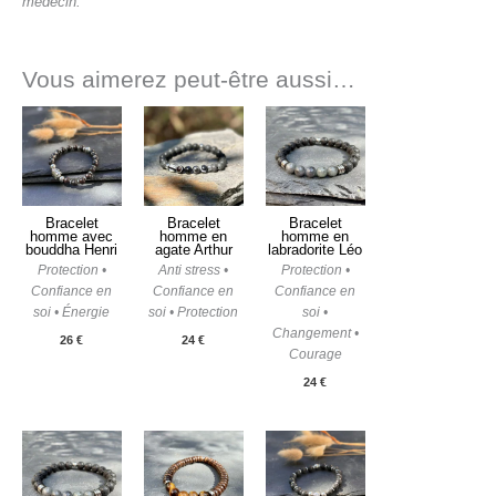
médecin.
Vous aimerez peut-être aussi…
Bracelet
Bracelet
Bracelet
homme avec
homme en
homme en
bouddha Henri
agate Arthur
labradorite Léo
Protection •
Anti stress •
Protection •
Confiance en
Confiance en
Confiance en
soi • Énergie
soi • Protection
soi •
Changement •
26
€
24
€
Courage
24
€