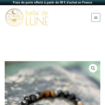
Aller
Frais de ports offerts à partir de 90 € d'achat en France
au
Menu
contenu
princi
quantité
de
Bracelet
homme
en
œil
de
tigre
et
lave