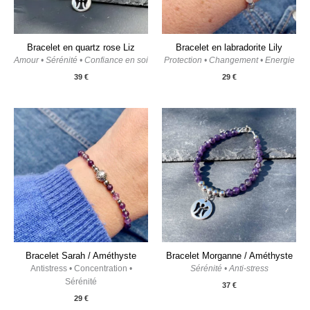
Bracelet en quartz rose Liz
Bracelet en labradorite Lily
Amour • Sérénité • Confiance en soi
Protection • Changement • Energie
39
€
29
€
Bracelet Sarah / Améthyste
Bracelet Morganne / Améthyste
Antistress • Concentration •
Sérénité • Anti-stress
Sérénité
37
€
29
€