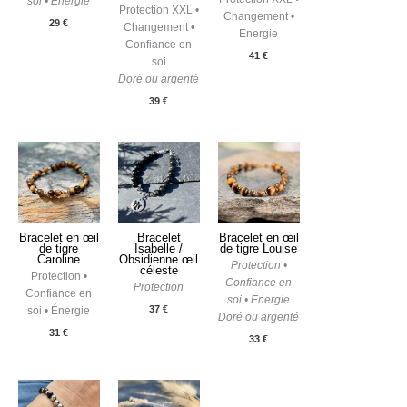
soi • Energie
Protection XXL •
Changement •
29
€
Changement •
Energie
Confiance en
41
€
soi
Doré ou argenté
39
€
Bracelet en œil
Bracelet
Bracelet en œil
de tigre
Isabelle /
de tigre Louise
Caroline
Obsidienne œil
Protection •
céleste
Protection •
Confiance en
Protection
Confiance en
soi • Energie
37
€
soi • Énergie
Doré ou argenté
31
€
33
€