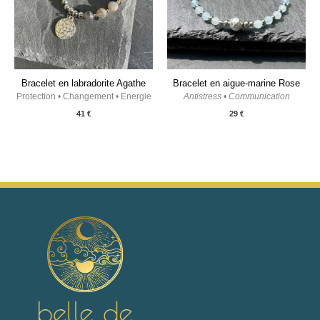
Bracelet en labradorite Agathe
Bracelet en aigue-marine Rose
Protection • Changement • Energie
Antistress • Communication
41
€
29
€