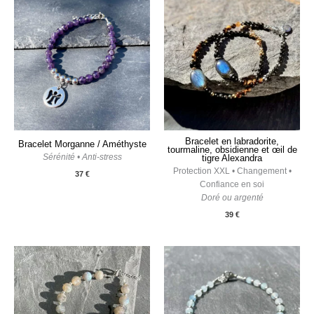
Bracelet en labradorite,
Bracelet Morganne / Améthyste
tourmaline, obsidienne et œil de
Sérénité • Anti-stress
tigre Alexandra
Protection XXL • Changement •
37
€
Confiance en soi
Doré ou argenté
39
€