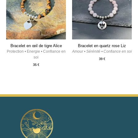
Bracelet en œil de tigre Alice
Bracelet en quartz rose Liz
Protection • Energie • Confiance en
Amour • Sérénité • Confiance en soi
soi
39
€
35
€