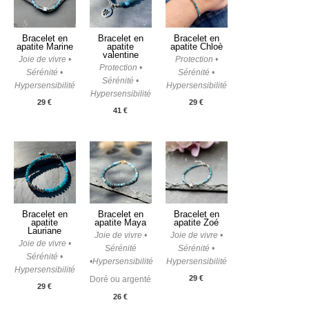
Bracelet en
Bracelet en
Bracelet en
apatite Marine
apatite
apatite Chloè
valentine
Joie de vivre •
Protection •
Protection •
Sérénité •
Sérénité •
Sérénité •
Hypersensibilité
Hypersensibilité
Hypersensibilité
29
€
29
€
41
€
Bracelet en
Bracelet en
Bracelet en
apatite
apatite Maya
apatite Zoé
Lauriane
Joie de vivre •
Joie de vivre •
Joie de vivre •
Sérénité
Sérénité •
Sérénité •
•Hypersensibilité
Hypersensibilité
Hypersensibilité
29
€
Doré ou argenté
29
€
26
€