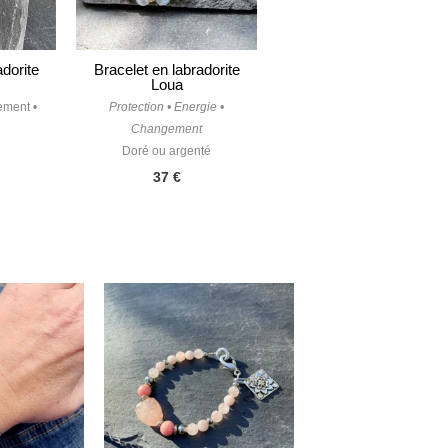
adorite
Bracelet en labradorite
Loua
ement •
Protection • Energie •
Changement
Doré ou argenté
37
€