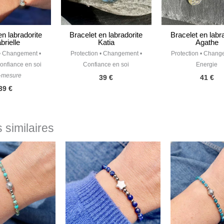
en labradorite
Bracelet en labradorite
Bracelet en labr
brielle
Katia
Agathe
 • Changement •
Protection • Changement •
Protection • Chang
onfiance en soi
Confiance en soi
Energie
-mesure
39
€
41
€
39
€
 similaires