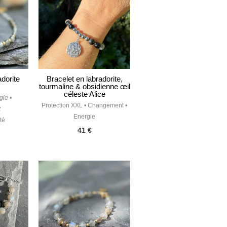
adorite
Bracelet en labradorite,
tourmaline & obsidienne œil
céleste Alice
gie •
Protection XXL • Changement •
t
Energie
té
41
€