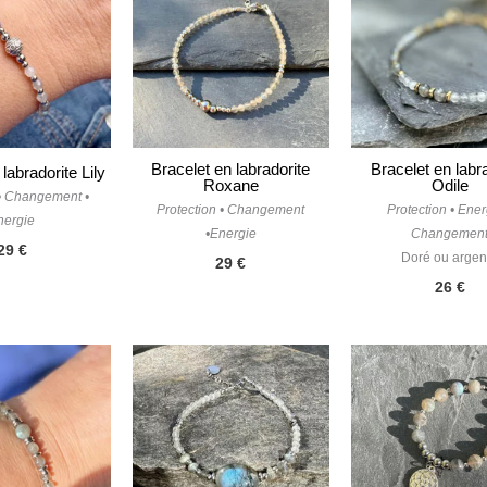
Bracelet en labradorite
Bracelet en labr
labradorite Lily
Roxane
Odile
 • Changement •
Protection • Changement
Protection • Ener
nergie
•Energie
Changemen
29
€
Doré ou argen
29
€
26
€