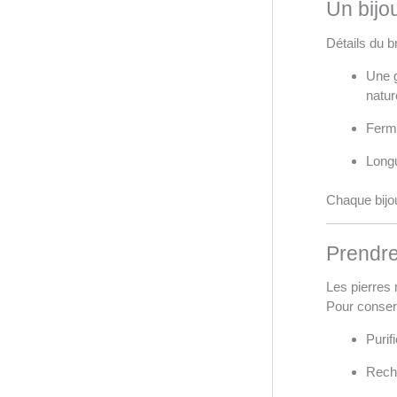
Un bijo
Détails du b
Une g
natur
Fermo
Longu
Chaque bijo
Prendre
Les pierres 
Pour conserv
Purif
Recha