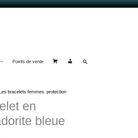
Rechercher
Points de vente
Panier
Mon
compte
Les bracelets femmes
,
protection
elet en
adorite bleue
e