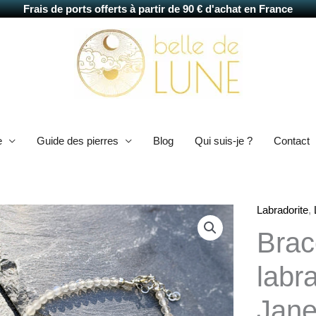
Frais de ports offerts à partir de 90 € d'achat en France
e
Guide des pierres
Blog
Qui suis-je ?
Contact
Labradorite
,
quantité
de
Brac
Bracelet
en
labr
labradorite
bleue
Jan
Jane