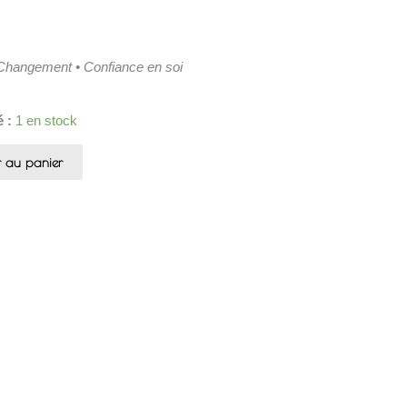
 Changement • Confiance en soi
e
é :
1 en stock
r au panier