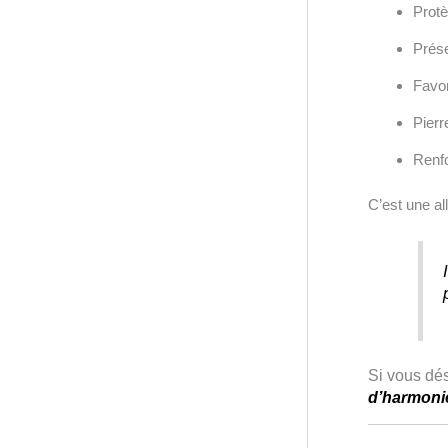
Protè
Prése
Favor
Pierr
Renfo
C’est une al
Si vous dés
d’harmoni