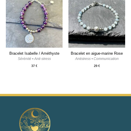
Bracelet Isabelle / Améthyste
Bracelet en aigue-marine Rose
Sérénité • Anti-stress
Antistress • Communication
37
€
29
€