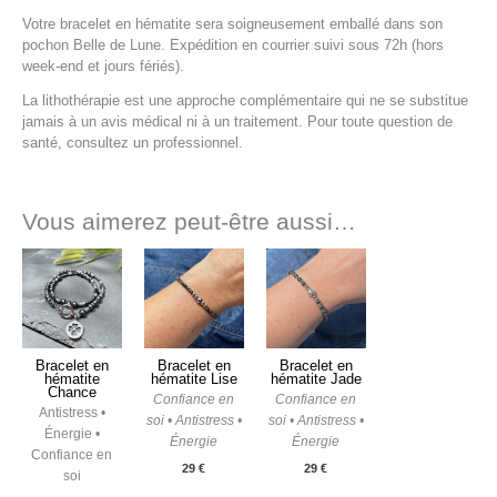
Votre bracelet en hématite sera soigneusement emballé dans son
pochon Belle de Lune. Expédition en courrier suivi sous 72h (hors
week-end et jours fériés).
La lithothérapie est une approche complémentaire qui ne se substitue
jamais à un avis médical ni à un traitement. Pour toute question de
santé, consultez un professionnel.
Vous aimerez peut-être aussi…
Bracelet en
Bracelet en
Bracelet en
hématite
hématite Lise
hématite Jade
Chance
Confiance en
Confiance en
Antistress •
soi • Antistress •
soi • Antistress •
Énergie •
Énergie
Énergie
Confiance en
29
€
29
€
soi