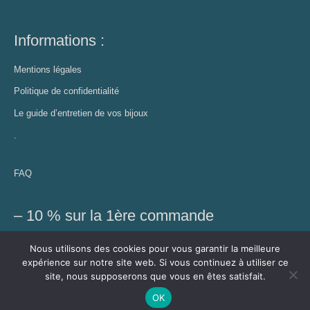
Informations :
Mentions légales
Politique de confidentialité
Le guide d’entretien de vos bijoux
.
FAQ
– 10 % sur la 1ère commande
Profitez de cette réduction et recevez des conseils bien-être,
Nous utilisons des cookies pour vous garantir la meilleure
découvrez les nouveautés et autres exclusivités
expérience sur notre site web. Si vous continuez à utiliser ce
site, nous supposerons que vous en êtes satisfait.
OK
J'y vais !