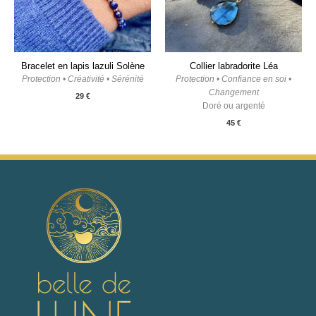
Bracelet en lapis lazuli Solène
Collier labradorite Léa
Protection • Créativité • Sérénité
Protection • Confiance en soi •
Changement
29
€
Doré ou argenté
45
€