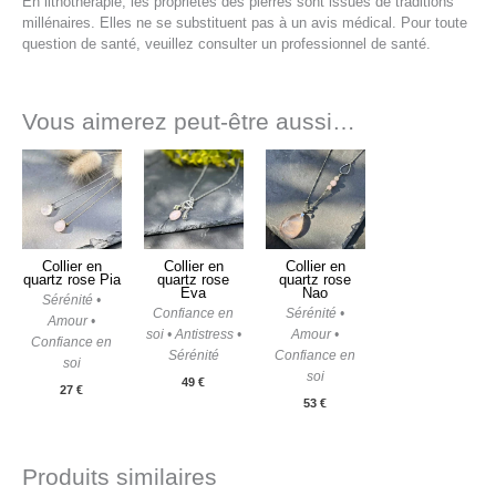
En lithothérapie, les propriétés des pierres sont issues de traditions
millénaires. Elles ne se substituent pas à un avis médical. Pour toute
question de santé, veuillez consulter un professionnel de santé.
Vous aimerez peut-être aussi…
Collier en
Collier en
Collier en
quartz rose Pia
quartz rose
quartz rose
Eva
Nao
Sérénité •
Confiance en
Sérénité •
Amour •
soi • Antistress •
Amour •
Confiance en
Sérénité
Confiance en
soi
soi
49
€
27
€
53
€
Produits similaires