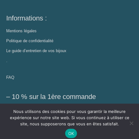
Informations :
Mentions légales
Politique de confidentialité
Le guide d’entretien de vos bijoux
.
FAQ
– 10 % sur la 1ère commande
Profitez de cette réduction et recevez des conseils bien-être,
Nous utilisons des cookies pour vous garantir la meilleure
découvrez les nouveautés et autres exclusivités
expérience sur notre site web. Si vous continuez à utiliser ce
site, nous supposerons que vous en êtes satisfait.
OK
J'y vais !