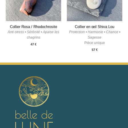
Collier Rosa / Rhodochrosite
Collier en œil Shiva Lou
Anti-stress • Sérénité • Apaise les
Protection • Harmonie • Chance •
chagrins
Sagesse
Pièce unique
47
€
57
€