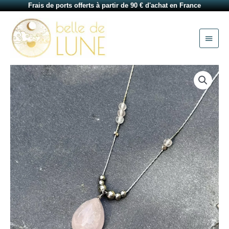
Aller
Frais de ports offerts à partir de 90 € d'achat en France
au
Menu
contenu
princi
quantité
de
Collier
en
quartz
rose
Lise