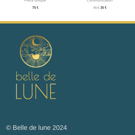
Pièce unique
Communication
75
€
45
€
35
€
© Belle de lune 2024