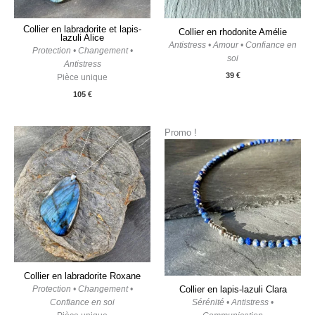
Collier en labradorite et lapis-
Collier en rhodonite Amélie
lazuli Alice
Antistress • Amour • Confiance en
Protection • Changement •
soi
Antistress
39
€
Pièce unique
105
€
Le
Le
Promo !
prix
prix
initial
actuel
était :
est :
45 €.
35 €.
Collier en labradorite Roxane
Protection • Changement •
Collier en lapis-lazuli Clara
Confiance en soi
Sérénité • Antistress •