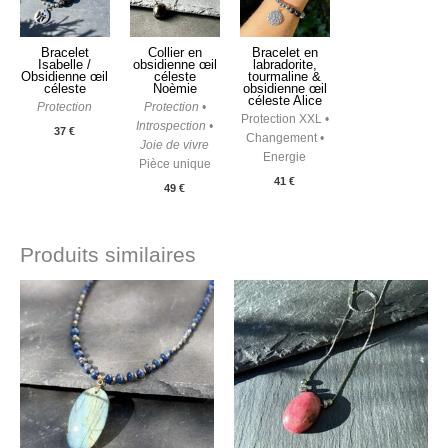
Bracelet
Collier en
Bracelet en
Isabelle /
obsidienne œil
labradorite,
Obsidienne œil
céleste
tourmaline &
céleste
Noèmie
obsidienne œil
céleste Alice
Protection
Protection •
Protection XXL •
Introspection •
37
€
Changement •
Joie de vivre
Energie
Pièce unique
41
€
49
€
Produits similaires