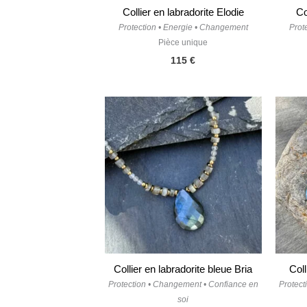
Collier en labradorite Elodie
Co
Protection • Energie • Changement
Prot
Pièce unique
115
€
Collier en labradorite bleue Bria
Col
Protection • Changement • Confiance en
Protect
soi