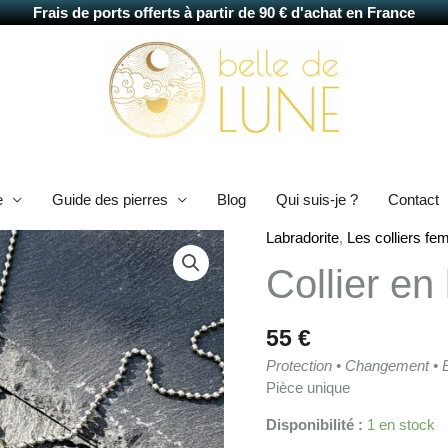
Frais de ports offerts à partir de 90 € d'achat en France
e
Guide des pierres
Blog
Qui suis-je ?
Contact
Labradorite
,
Les colliers f
quantité
de
Collier en
Collier
en
labradorite
55
€
Maria
Protection • Changement • 
Pièce unique
Disponibilité :
1 en stock