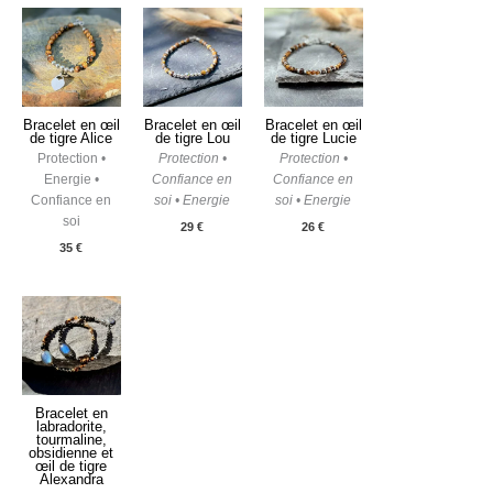
Bracelet en œil
Bracelet en œil
Bracelet en œil
de tigre Alice
de tigre Lou
de tigre Lucie
Protection •
Protection •
Protection •
Energie •
Confiance en
Confiance en
Confiance en
soi • Energie
soi • Energie
soi
29
€
26
€
35
€
Bracelet en
labradorite,
tourmaline,
obsidienne et
œil de tigre
Alexandra