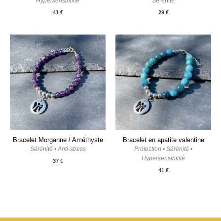
Hypersensibilité
Sérénité
41
€
29
€
Bracelet Morganne / Améthyste
Bracelet en apatite valentine
Sérénité • Anti-stress
Protection • Sérénité •
Hypersensibilité
37
€
41
€