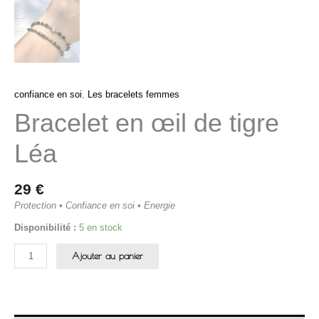
confiance en soi
,
Les bracelets femmes
Bracelet en œil de tigre
Léa
29
€
Protection • Confiance en soi • Energie
Disponibilité :
5 en stock
Ajouter au panier