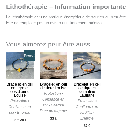
Lithothérapie – Information importante
La lithothérapie est une pratique énergétique de soutien au bien-être.
Elle ne remplace pas un avis ou un traitement médical.
Vous aimerez peut-être aussi…
Le
Le
Promo !
prix
prix
initial
actuel
était :
est :
34 €.
29 €.
Bracelet en œil
Bracelet en œil
Bracelet en œil
de tigre et
de tigre Louise
de tigre et
obsidienne
cornaline
Protection •
Louise
Lauriane
Confiance en
Protection •
Protection •
soi • Energie
Confiance en
Confiance en
Doré ou argenté
soi • Energie
soi XXL •
Energie
33
€
34
€
29
€
37
€