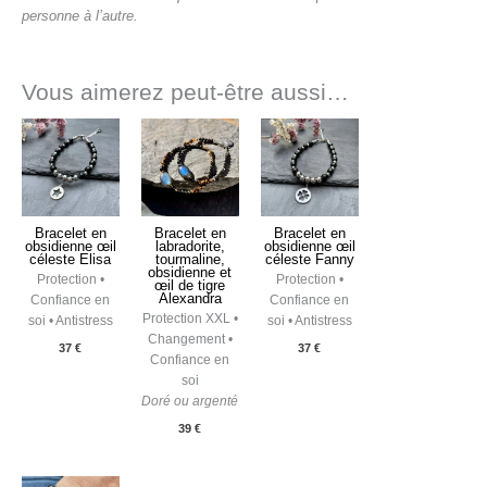
personne à l’autre.
Vous aimerez peut-être aussi…
Bracelet en
Bracelet en
Bracelet en
obsidienne œil
labradorite,
obsidienne œil
céleste Elisa
tourmaline,
céleste Fanny
obsidienne et
Protection •
Protection •
œil de tigre
Alexandra
Confiance en
Confiance en
Protection XXL •
soi • Antistress
soi • Antistress
Changement •
37
€
37
€
Confiance en
soi
Doré ou argenté
39
€