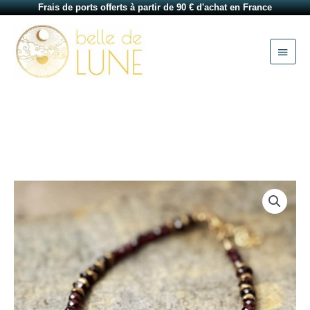
Aller
Frais de ports offerts à partir de 90 € d'achat en France
au
Menu
contenu
princi
quantité
de
Bracelet
en
grenat
Appoline