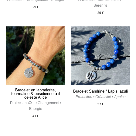
Sérénité
29
€
29
€
Bracelet en labradorite,
Bracelet Sandrine / Lapis lazuli
tourmaline & obsidienne œil
Protection • Créativité • Apaise
céleste Alice
Protection XXL • Changement •
37
€
Energie
41
€