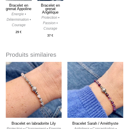
Bracelet en
Bracelet en
grenat Appoline
grenat
Angélique
Energie •
Protection •
Détermination •
Passion •
Courage
Courage
29
€
37
€
Produits similaires
Bracelet en labradorite Lily
Bracelet Sarah / Améthyste
Protection • Changement • Energie
Antistress • Concentration •