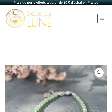
Aller
Frais de ports offerts à partir de 90 € d'achat en France
au
Menu
contenu
princi
quantité
de
Bracelet
en
aventurine
Rose