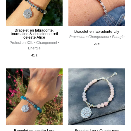
Bracelet en labradorite,
Bracelet en labradorite Lily
tourmaline & obsidienne œil
Protection • Changement • Energie
céleste Alice
Protection XXL • Changement •
29
€
Energie
41
€
Bracelet en apatite Lara
Bracelet Lou / Quartz rose