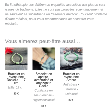
En lithothérapie, les différentes propriétés associées aux pierres sont
issues de traditions. Elles ne sont pas prouvées scientifiquement et
ne sauraient se substituer à un traitement médical. Pour tout problème
d’ordre médical, nous vous recommandons de consulter votre
médecin.
Vous aimerez peut-être aussi…
Bracelet en
Bracelet en
Bracelet en
aventurine
apatite,
aventurine
Daniella – 17
aventurine et
Ambre
cm
amazonite
Anti stress •
Gaëlle
taille: 17 cm
Sérénité •
Confiance en
33
€
Créativité
soi • Sérénité •
Hypersensibilité
37
€
33
€