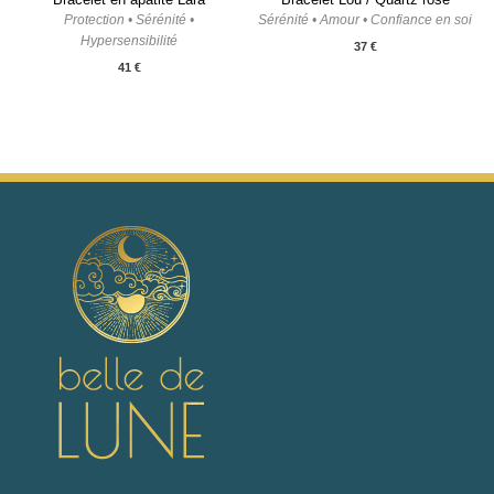
Protection • Sérénité •
Sérénité • Amour • Confiance en soi
Hypersensibilité
37
€
41
€