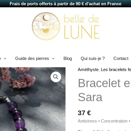
Frais de ports offerts à partir de 90 € d'achat en France
e
Guide des pierres
Blog
Qui suis-je ?
Contact
Améthyste
,
Les bracelets 
quantité
de
Bracelet 
Bracelet
en
Sara
améthyste
Sara
37
€
Antistress • Concentration •