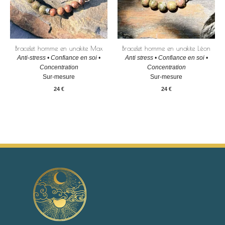
Bracelet homme en unakite Max
Bracelet homme en unakite Léon
Anti-stress • Confiance en soi •
Anti stress • Confiance en soi •
Concentration
Concentration
Sur-mesure
Sur-mesure
24
€
24
€